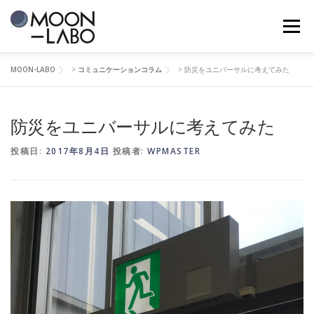
コ
ン
メニュー
テ
ン
ツ
MOON-LABO
>
コミュニケーションコラム
>
防災をユニバーサルに考えてみた
へ
HOME
MESSAGE
SERVICE
TOPICS
ス
キ
ッ
防災をユニバーサルに考えてみた
プ
CONTENTS
LABORATORY
投稿日:
2017年8月4日
投稿者:
WPMASTER
ABOUT MOON-LABO
POLICY