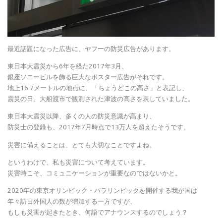
最近話題になった広告に、ヤフーの防災広告があります。
東日本大震災から6年を経た2017年3月、
銀座ソニービルを飾る巨大なポスター広告がそれです。
地上16.7メートルの地点に、「ちょうどこの高さ」と表記し、
震災の日、大船渡市で観測された津波の高さを表していました。
東日本大震災以降、多くの人の防災意識が高まり、
防災士の登録も、2017年7月時点で13万人を超えたそうです。
災害に備えることは、とても大切なことですよね。
というわけで、私も災害について考えています。
災害時こそ、コミュニケーションが重要なのではないかと。
2020年の東京オリンピック・パラリンピックを開催する我が国は
年々訪日外国人の数が増加する一方ですが、
もしも災害が起きたとき、何語でアナウンスするのでしょう？