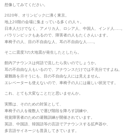
想像してみてください。
2020年、オリンピックに沸く東京。
地上20階の会場に集まっている多くの人々。
日本人だけでなく、アメリカ人、ロシア人、中国人、インド人……。
パラリンピックもあるので、障害者の人もたくさんいます。
車椅子の人、目の不自由な人、耳の不自由な人……。
そこに震度7の大地震が発生したとしたら。
館内アナウンスは何語で流したら良いのでしょうか。
耳の不自由な人もいるので、アナウンスだけでは不充分ですよね。
避難路を示そうにも、目の不自由な人には見えません。
エレベーターも使えないので、車椅子の人には厳しい状況です。
これ、とても大変なことだと思いませんか。
実際は、そのための対策として、
車椅子の人を複数人で運び階段を降ろす訓練や、
視覚障害者のための避難訓練が開催されています。
英語、中国語、韓国語等の言語でアナウンスする拡声器や、
多言語サイネージも普及してきています。