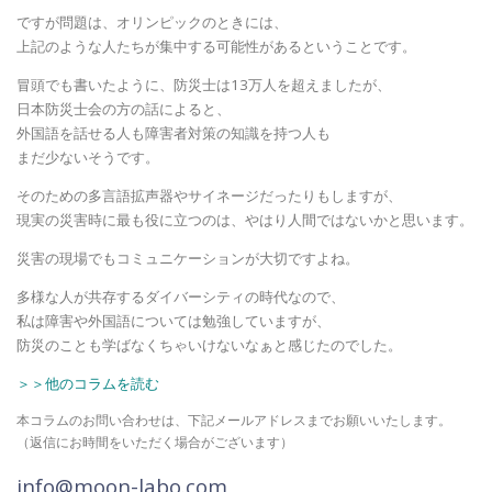
ですが問題は、オリンピックのときには、
上記のような人たちが集中する可能性があるということです。
冒頭でも書いたように、防災士は13万人を超えましたが、
日本防災士会の方の話によると、
外国語を話せる人も障害者対策の知識を持つ人も
まだ少ないそうです。
そのための多言語拡声器やサイネージだったりもしますが、
現実の災害時に最も役に立つのは、やはり人間ではないかと思います。
災害の現場でもコミュニケーションが大切ですよね。
多様な人が共存するダイバーシティの時代なので、
私は障害や外国語については勉強していますが、
防災のことも学ばなくちゃいけないなぁと感じたのでした。
＞＞他のコラムを読む
本コラムのお問い合わせは、下記メールアドレスまでお願いいたします。
（返信にお時間をいただく場合がございます）
info@moon-labo.com